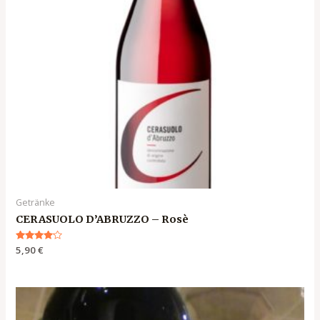
Getränke
CERASUOLO D’ABRUZZO – Rosè
Bewertet
5,90
€
mit
4.00
von 5