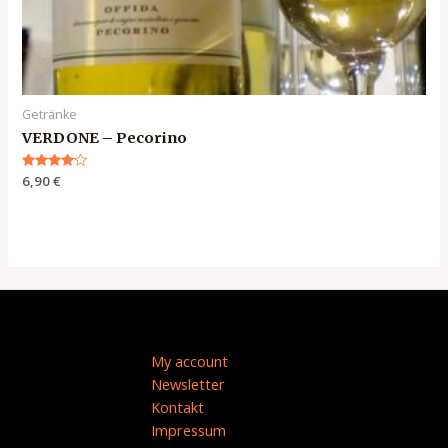
Getränke
VERDONE – Pecorino
Bewertet
6,90
€
mit
4.00
von 5
My account
Newsletter
Kontakt
Impressum