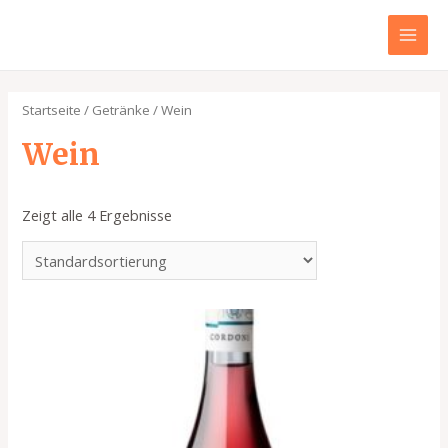
Zum
Inhalt
MAI
springen
MEN
Startseite
/
Getränke
/ Wein
Wein
Zeigt alle 4 Ergebnisse