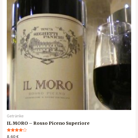
Getränke
IL MORO – Rosso Piceno Superiore
Bewertet
8,60
€