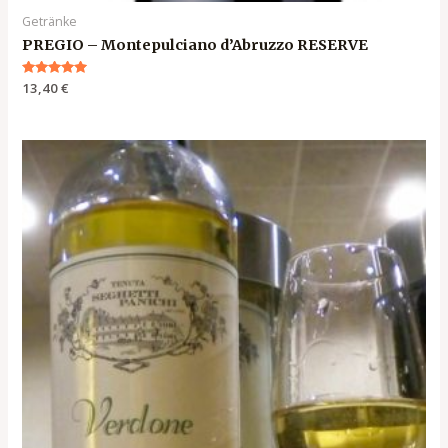
Getränke
PREGIO – Montepulciano d’Abruzzo RESERVE
Bewertet
13,40
€
mit
5.00
von 5