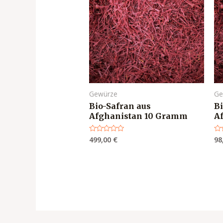
Gewürze
Ge
Bio-Safran aus
B
Afghanistan 10 Gramm
A
499,00
€
98
Bewertet
Be
mit
mi
0
0
von
vo
5
5