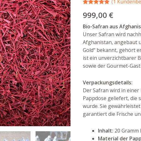
(
1
Kundenbe
Bewertet mit
1
999,00
€
5.00
von 5,
basierend
auf
Bio-Safran aus Afghani
Kundenbewertung
Unser Safran wird nachha
Afghanistan, angebaut u
Gold“ bekannt, gehört e
ist ein unverzichtbarer
sowie der Gourmet-Gast
Verpackungsdetails:
Der Safran wird in eine
Pappdose geliefert, die 
wurde. Sie gewährleiste
garantiert die Frische u
Inhalt:
20 Gramm B
Material der Pap