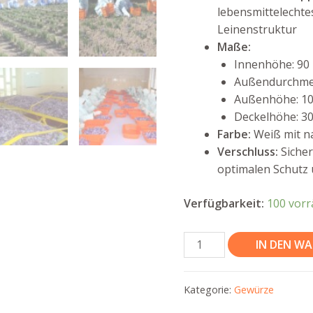
lebensmittelechtes
Leinenstruktur
Maße:
Innenhöhe: 9
Außendurchme
Außenhöhe: 1
Deckelhöhe: 3
Farbe:
Weiß mit n
Verschluss:
Sicher
optimalen Schutz
Verfügbarkeit:
100 vorr
Bio-
IN DEN W
Safran
aus
Kategorie:
Gewürze
Afghanistan
20