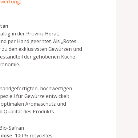
wertung)
stan
ltig in der Provinz Herat,
nd per Hand geerntet. Als „Rotes
r zu den exklusivsten Gewürzen und
 Bestandteil der gehobenen Küche
ronomie.
r handgefertigten, hochwertigen
speziell für Gewürze entwickelt
t optimalen Aromaschutz und
nd Qualität des Produkts.
io-Safran
pdose:
100 % recyceltes,