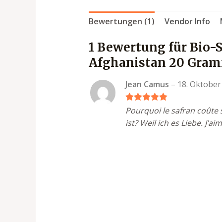
Bewertungen (1)
Vendor Info
1 Bewertung für
Bio-S
Afghanistan 20 Gra
Jean Camus
–
18. Oktober
Bewertet mit
Pourquoi le safran coûte 
5
von 5
ist? Weil ich es Liebe. J’ai