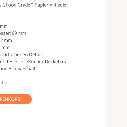
 („Food Grade“) Papier mit edler
0 mm
sser: 69 mm
02 mm
0 mm
aturfarbenen Details
er, fest schließender Deckel für
 und Aromaerhalt
ätig
ARENKORB