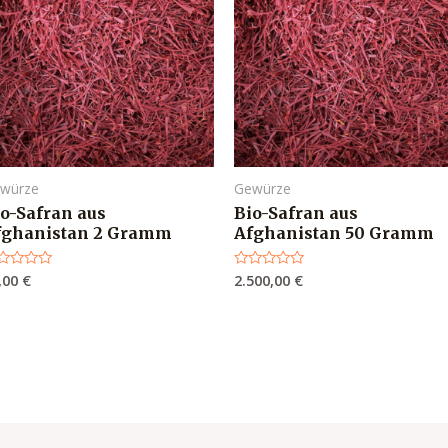
würze
Gewürze
io-Safran aus
Bio-Safran aus
fghanistan 2 Gramm
Afghanistan 50 Gramm
,00
€
2.500,00
€
wertet
Bewertet
t
mit
0
n
von
5