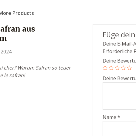
Gramm
More Products
Menge
afran aus
Füge dei
mm
Deine E-Mail-A
Erforderliche 
 2024
Deine Bewert
si cher? Warum Safran so teuer
me le safran!
Deine Bewert
Name
*