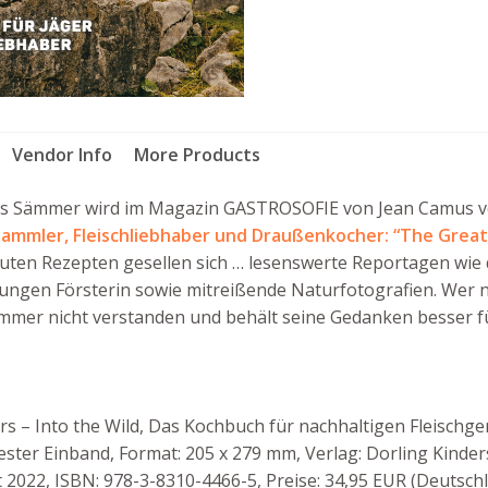
Sämmer
Menge
Vendor Info
More Products
us Sämmer wird im Magazin GASTROSOFIE von Jean Camus vor
Sammler, Fleischliebhaber und Draußenkocher: “The Great
guten Rezepten gesellen sich … lesenswerte Reportagen wie
jungen Försterin sowie mitreißende Naturfotografien. Wer n
mmer nicht verstanden und behält seine Gedanken besser fü
– Into the Wild, Das Kochbuch für nachhaltigen Fleischgen
 fester Einband, Format: 205 x 279 mm, Verlag: Dorling Kin
2022, ISBN: 978-3-8310-4466-5, Preise: 34,95 EUR (Deutschl