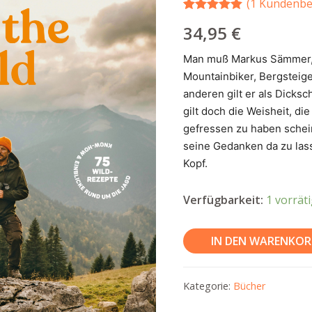
(
1
Kundenbe
Bewertet mit
1
34,95
€
5.00
von 5,
basierend
auf
Man muß Markus Sämmer, d
Kundenbewertung
Mountainbiker, Bergsteige
anderen gilt er als Dicksc
gilt doch die Weisheit, d
gefressen zu haben schei
seine Gedanken da zu lass
Kopf.
Verfügbarkeit:
1 vorrät
Into
IN DEN WARENKOR
the
Wild
Kategorie:
Bücher
von
Markus