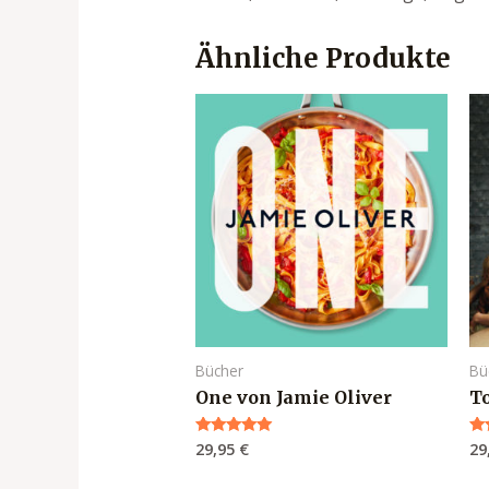
Ähnliche Produkte
Bücher
Bü
One von Jamie Oliver
T
29,95
€
29
Bewertet mit
Be
5.00
5.
von 5
vo