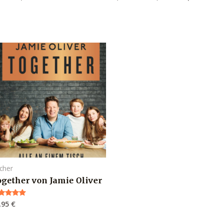
cher
ogether von Jamie Oliver
,95
€
wertet mit
00
n 5