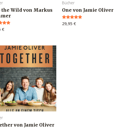
er
Bücher
o the Wild von Markus
One von Jamie Oliver
mmer
29,95
€
Bewertet mit
5.00
5
€
tet mit
von 5
er
ether von Jamie Oliver