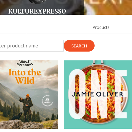
KULTUREXPRESSO
Dunckerstraße 4,
Berlin,
Products
Berlin,
Deutschland
03044323403
redaktion@kulturexpresso.de
5.00 rating from 4 reviews