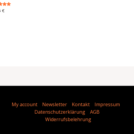
5
€
tet mit
My account
Newsletter
Kontakt
Impressum
Datenschutzerklärung
AGB
Widerrufsbelehrung