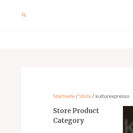
Zum
Inhalt
Suche
springen
Startseite
/
Store
/ kulturexpresso
Store Product
Category